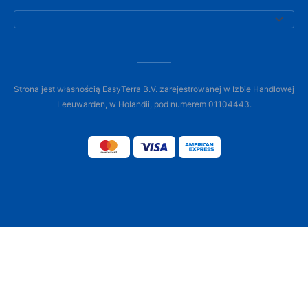
Strona jest własnością EasyTerra B.V. zarejestrowanej w Izbie Handlowej
Leeuwarden, w Holandii, pod numerem 01104443.