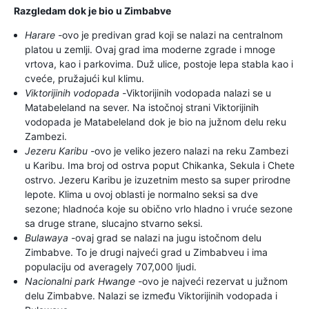
Razgledam dok je bio u Zimbabve
Harare -
ovo je predivan grad koji se nalazi na centralnom
platou u zemlji. Ovaj grad ima moderne zgrade i mnoge
vrtova, kao i parkovima. Duž ulice, postoje lepa stabla kao i
cveće, pružajući kul klimu.
Viktorijinih vodopada -
Viktorijinih vodopada nalazi se u
Matabeleland na sever. Na istočnoj strani Viktorijinih
vodopada je Matabeleland dok je bio na južnom delu reku
Zambezi.
Jezeru Karibu -
ovo je veliko jezero nalazi na reku Zambezi
u Karibu. Ima broj od ostrva poput Chikanka, Sekula i Chete
ostrvo. Jezeru Karibu je izuzetnim mesto sa super prirodne
lepote. Klima u ovoj oblasti je normalno seksi sa dve
sezone; hladnoća koje su obično vrlo hladno i vruće sezone
sa druge strane, slucajno stvarno seksi.
Bulawaya -
ovaj grad se nalazi na jugu istočnom delu
Zimbabve. To je drugi najveći grad u Zimbabveu i ima
populaciju od averagely 707,000 ljudi.
Nacionalni park Hwange -
ovo je najveći rezervat u južnom
delu Zimbabve. Nalazi se između Viktorijinih vodopada i