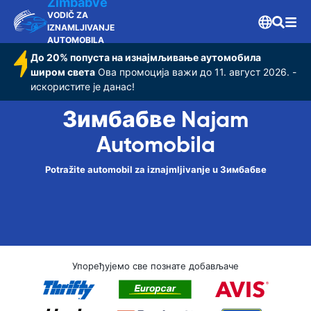
Zimbabve
VODIČ ZA
IZNAMLJIVANJE
AUTOMOBILA
До 20% попуста на изнајмљивање аутомобила
широм света
Ова промоција важи до 11. август 2026. -
искористите је данас!
Зимбабве Najam
Automobila
Potražite automobil za iznajmljivanje u Зимбабве
Упоређујемо све познате добављаче