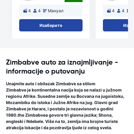
4
4
Мануал
4
4
Изаберите
Изаб
Zimbabve auto za iznajmljivanje -
informacije o putovanju
Unajmite auto i obilazak Zimbabve sa stilom
Zimbabve je kontinentalna nacija koja se nalazi u južnom
regionu Afrike. Susedne zemlje su Bocvana na jugoistoku,
Mozambiku do istoka i Južne Afrike na jug. Glavni grad
Zimbabve je Harare, i postalo je nezavisnost u godini
1980.the Zimbabvea govore tri glavna jezika; Shona,
engleski i Ndebele. Više na to, zemlja ima brojne turiste
atrakcija lokacije i da pozdravlja ljude iz celog sveta.