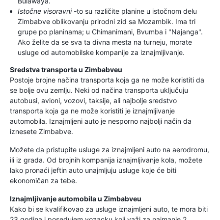
Bulawaya.
Istočne visoravni -
to su različite planine u istočnom delu
Zimbabve oblikovanju prirodni zid sa Mozambik. Ima tri
grupe po planinama; u Chimanimani, Bvumba i "Najanga".
Ako želite da se sva ta divna mesta na turneju, morate
usluge od automobilske kompanije za iznajmljivanje.
Sredstva transporta u Zimbabveu
Postoje brojne načina transporta koja ga ne može koristiti da
se bolje ovu zemlju. Neki od načina transporta uključuju
autobusi, avioni, vozovi, taksije, ali najbolje sredstvo
transporta koja ga ne može koristiti je iznajmljivanje
automobila. Iznajmljeni auto je nesporno najbolji način da
iznesete Zimbabve.
Možete da pristupite usluge za iznajmljeni auto na aerodromu,
ili iz grada. Od brojnih kompanija iznajmljivanje kola, možete
lako pronaći jeftin auto unajmljuju usluge koje će biti
ekonomičan za tebe.
Iznajmljivanje automobila u Zimbabveu
Kako bi se kvalifikovao za usluge iznajmljeni auto, te mora biti
23 godina i posedujem vozacku koji važi za najmanje 2