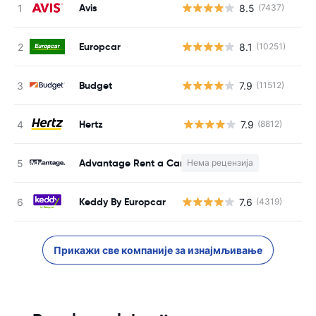
Avis
8.5
(7437)
Europcar
8.1
(10251)
Budget
7.9
(11512)
Hertz
7.9
(8812)
Н
Advantage Rent a Car
Нема рецензија
Keddy By Europcar
7.6
(4319)
Прикажи све компаније за изнајмљивање