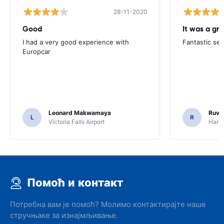
28-11-2020
Good
I had a very good experience with
Fantastic ser
Europcar
Leonard Makwamaya
Ruvi
L
R
Victoria Falls Airport
Harar
Помоћ и контакт
Потребна вам је помоћ? Молимо контактирајте наше
стручњаке за изнајмљивање.