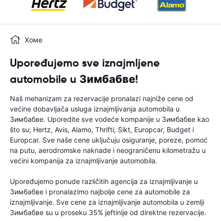
Хоме
Upoređujemo sve iznajmljene
automobile u Зимбабве!
Naš mehanizam za rezervacije pronalazi najniže cene od
većine dobavljača usluga iznajmljivanja automobila u
Зимбабве. Uporedite sve vodeće kompanije u Зимбабве kao
što su; Hertz, Avis, Alamo, Thrifti, Sikt, Europcar, Budget i
Europcar. Sve naše cene uključuju osiguranje, poreze, pomoć
na putu, aerodromske naknade i neograničenu kilometražu u
većini kompanija za iznajmljivanje automobila.
Upoređujemo ponude različitih agencija za iznajmljivanje u
Зимбабве i pronalazimo najbolje cene za automobile za
iznajmljivanje. Sve cene za iznajmljivanje automobila u zemlji
Зимбабве su u proseku 35% jeftinije od direktne rezervacije.