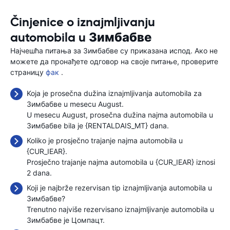
Činjenice o iznajmljivanju
automobila u Зимбабве
Најчешћа питања за Зимбабве су приказана испод. Ако не
можете да пронађете одговор на своје питање, проверите
страницу
фак
.
Koja je prosečna dužina iznajmljivanja automobila za
Зимбабве u mesecu August.
U mesecu August, prosečna dužina najma automobila u
Зимбабве bila je {RENTALDAIS_MT} dana.
Koliko je prosječno trajanje najma automobila u
{CUR_IEAR}.
Prosječno trajanje najma automobila u {CUR_IEAR} iznosi
2 dana.
Koji je najbrže rezervisan tip iznajmljivanja automobila u
Зимбабве?
Trenutno najviše rezervisano iznajmljivanje automobila u
Зимбабве je Цомпацт.