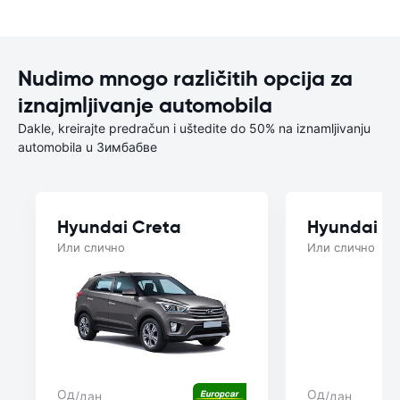
Nudimo mnogo različitih opcija za
iznajmljivanje automobila
Dakle, kreirajte predračun i uštedite do 50% na iznamljivanju
automobila u Зимбабве
Hyundai Creta
Hyundai i2
Или слично
Или слично
Од
Од
/дан
/дан