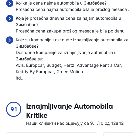
Kolika je cena najma automobila u Зимбабве?
Prosečna cena najma automobila bila je prošlog meseca
.
Koja je prosečna dnevna cena za najam automobila u
Зимбабве?
Prosečna cena zakupa prošlog meseca je bila
po danu.
Koje su kompanije koje nude iznajmljivanje automobila za
Зимбабве?
Dostupne kompanije za iznajmljivanje automobila u
Зимбабве su:
Avis
Europcar
Budget
Hertz
Advantage Rent a Car
Keddy By Europcar
Green Motion
itd.…
Iznajmljivanje Automobila
9.1
Kritike
Наши клијенти нас оцењују са 9.1 /10 од 12842