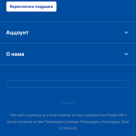
Корисничка подршка
Аццоунт
О нама
Ова веб страница је у власништву и под управом ЕасиТерра БВ и
регистрована је при Привредној комори Леуварден, Холандија, број
01104443