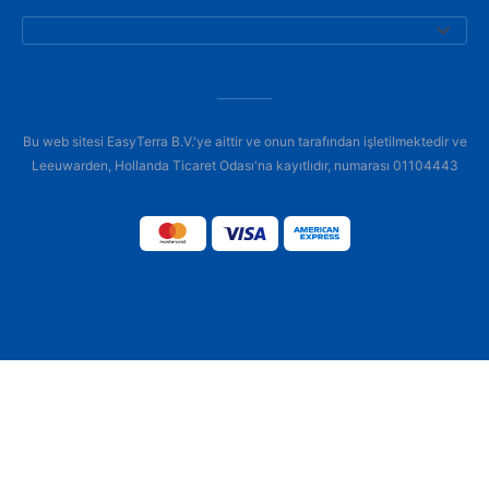
Bu web sitesi EasyTerra B.V.'ye aittir ve onun tarafından işletilmektedir ve
Leeuwarden, Hollanda Ticaret Odası'na kayıtlıdır, numarası 01104443