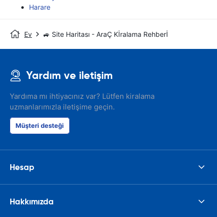
Harare
Ev
🚙 Site Haritası - AraÇ Kİralama Rehberİ
Yardım ve iletişim
Yardıma mı ihtiyacınız var? Lütfen kiralama
uzmanlarımızla iletişime geçin.
Müşteri desteği
Hesap
Hakkımızda