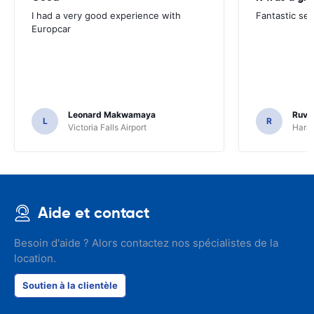
I had a very good experience with
Fantastic ser
Europcar
Leonard Makwamaya
Ruvi
L
R
Victoria Falls Airport
Harar
Aide et contact
Besoin d'aide ? Alors contactez nos spécialistes de la
location.
Soutien à la clientèle