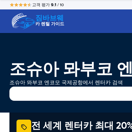
9.1
고객 평가
/ 10
짐바브웨
카 렌털 가이드
조슈아 뫄부코 
조슈아 뫄부코 엔코모 국제공항에서 렌터카 검색
전 세계 렌터카 최대 20