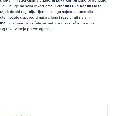
Zračna Luka Kariba
 s lokalnim agencijama u
kako bi ponudio
Zračna Luka Kariba
ila i usluge na svim lokacijama u
.Na taj
 uvijek dobiti najbolju cijenu i uslugu najma automobila
ute možete usporediti naše cijene i rezervirati najam
iba
, a istovremeno ćete saznati da smo obično znatno
vnog rezerviranja putem agencija.