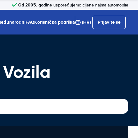
Od 2005. godine
uspoređujemo cijene najma automobila
eđunarodni
FAQ
Korisnička podrška
(HR)
Prijavite se
 Vozila