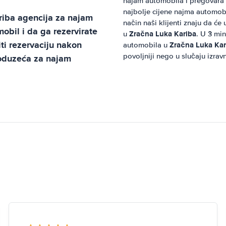
najam automobila i pregovara
najbolje cijene najma automob
riba
agencija za najam
način naši klijenti znaju da će
bil i da ga rezervirate
Zračna Luka Kariba
u
. U 3 min
ti rezervaciju nakon
Zračna Luka Kar
automobila u
povoljniji nego u slučaju izra
poduzeća za najam