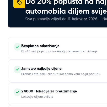
Do 20% popusta na na
automobila diljem svij
Ova promocija vrijedi do 11. kolovoza 2026. - isko
Besplatno otkazivanje
Do 48 sati prije dogovorenog vremena preuzimanja
Jamstvo najbolje cijene
Pronašli ste bolju cijenu? Dat ćemo vam bolju ponudu.
24000+ lokacija za preuzimanje
Lokacije diljem svijeta