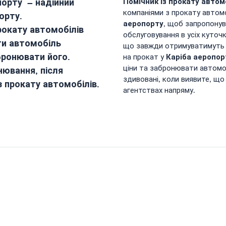
порту
– надійний
Помічник із прокату автом
компаніями з прокату автомо
порту
.
аеропорту
, щоб запропонув
рокату автомобілів
обслуговування в усіх куточ
ти автомобіль
що завжди отримуватимуть н
бронювати його.
Каріба аеропор
на прокат у
ціни та забронювати автомо
нювання, після
здивовані, коли виявите, що 
із прокату автомобілів.
агентствах напряму.