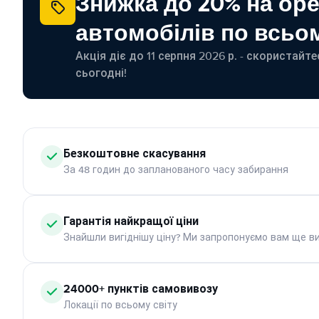
Знижка до 20% на ор
автомобілів по всьом
Акція діє до 11 серпня 2026 р. - скористайт
сьогодні!
Безкоштовне скасування
За 48 годин до запланованого часу забирання
Гарантія найкращої ціни
Знайшли вигіднішу ціну? Ми запропонуємо вам ще ви
24000+ пунктів самовивозу
Локації по всьому світу