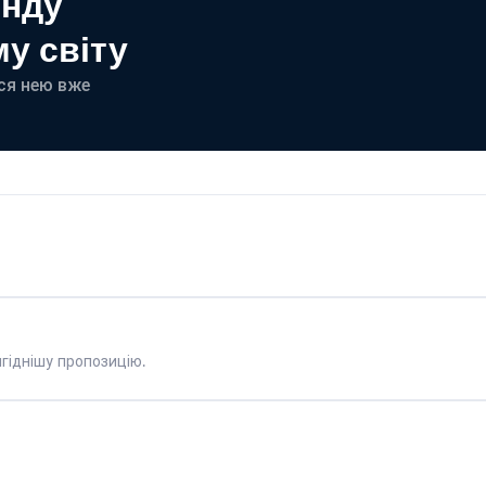
енду
у світу
еся нею вже
гіднішу пропозицію.