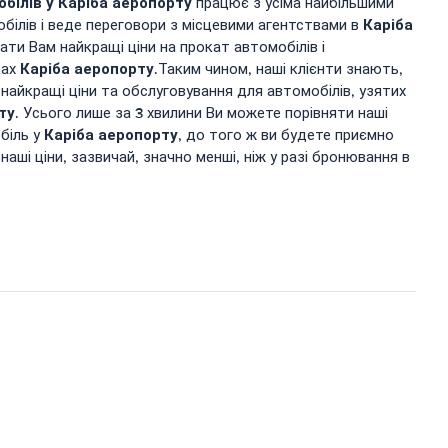
обілів у
Каріба аеропорту
працює з усіма найбільшими
Каріба
білів і веде переговори з місцевими агентствами в
ати Вам найкращі ціни на прокат автомобілів і
Каріба аеропорту
ках
.Таким чином, наші клієнти знають,
айкращі ціни та обслуговування для автомобілів, узятих
ту
. Усього лише за 3 хвилини Ви можете порівняти наші
Каріба аеропорту
біль у
, до того ж ви будете приємно
наші ціни, зазвичай, значно менші, ніж у разі бронювання в