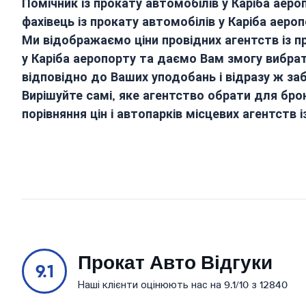
Помічник із прокату автомобілів у
Каріба аеро
фахівець із прокату автомобілів у
Каріба аеро
Ми відображаємо ціни провідних агентств із п
у
Каріба аеропорту
та даємо Вам змогу вибра
відповідно до Ваших уподобань і відразу ж за
Вирішуйте самі, яке агентство обрати для бро
порівняння цін і автопарків місцевих агентств 
Прокат Авто Відгуки
9.1
Наші клієнти оцінюють нас на 9.1/10 з 12840