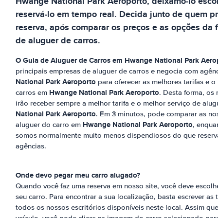
Hwange National Park Aeroporto
, deixamo-lo esco
reservá-lo em tempo real. Decida junto de quem pr
reserva, após comparar os preços e as opções da f
de aluguer de carros.
O Guia de Aluguer de Carros em
Hwange National Park Aero
principais empresas de aluguer de carros e negocia com agên
National Park Aeroporto
para oferecer as melhores tarifas e o
Hwange National Park Aeroporto
carros em
. Desta forma, os
irão receber sempre a melhor tarifa e o melhor serviço de alu
National Park Aeroporto
. Em 3 minutos, pode comparar as noss
Hwange National Park Aeroporto
aluguer do carro em
, enqua
somos normalmente muito menos dispendiosos do que reserva
agências.
Onde devo pegar meu carro alugado?
Quando você faz uma reserva em nosso site, você deve escolh
seu carro. Para encontrar a sua localização, basta escrever as t
todos os nossos escritórios disponíveis neste local. Assim que