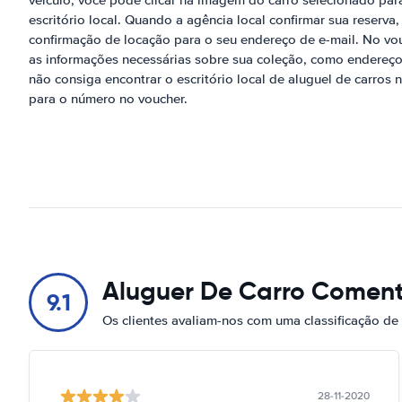
veículo, você pode clicar na imagem do carro selecionado para
escritório local. Quando a agência local confirmar sua reserv
confirmação de locação para o seu endereço de e-mail. No vou
as informações necessárias sobre sua coleção, como endereço
não consiga encontrar o escritório local de aluguel de carro
para o número no voucher.
Aluguer De Carro Coment
9.1
Os clientes avaliam-nos com uma classificação de
28-11-2020