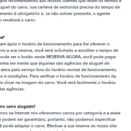
mpre recomendamos aos nossos clientes que leiam os termos e
uel do carro, sua carteira de motorista precisa do tempo de
mento é obrigatório e, se não estiver presente, o agente
o receberá o carro.
te?
am após o horário de funcionamento para lhe oferecer o
om a sua reserva, você será solicitado a escolher o tempo de
ê pode ver o botão verde RESERVA AGORA, você pode pegar
Tenha em mente que algumas das agências de aluguel de
extra pelo serviço fora do horário normal de funcionamento.
s e condições. Para verificar o horário de funcionamento da
e clicar na imagem do carro. Você verá facilmente o horário
das agências.
no carro alugado?
ros na Internet nós oferecemos carros por categoria e a exata
o podem ser garantidos, portanto, não podemos especificar
 pode adaptar o carro. Efectuar a sua reserva no nosso site