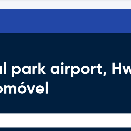
l park airport, 
omóvel