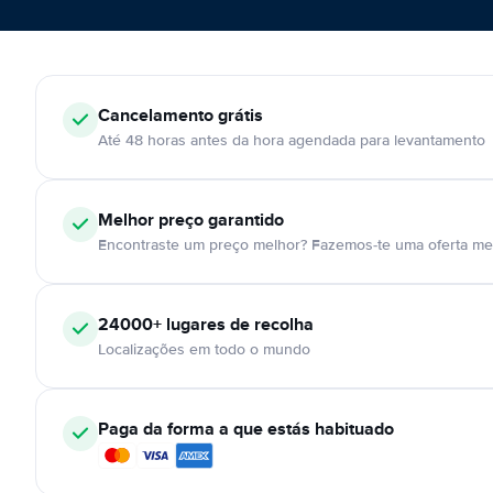
Cancelamento
grátis
Até 48 horas antes da hora agendada para levantamento
Melhor preço garantido
Encontraste um preço melhor? Fazemos-te uma oferta mel
24000+
lugares de recolha
Localizações em todo o mundo
Paga da forma a que estás habituado