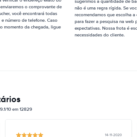
 verificar o endereço exato do
sugerimos a quantidade de ba
a, enviaremos o comprovante de
não é uma regra rígida. Se v
cher, você encontrará todas
recomendamos que escolha a c
 e número de telefone. Caso
para fazer a pesquisa na web 
s no momento da chegada, ligue
expectativas. Nossa frota é e
necessidades do cliente.
ários
 9.1/10 em 12829
14-11-2020