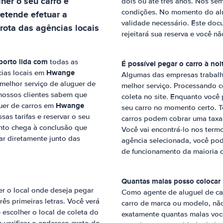
lher o seu carro e
dois ou até três anos. Nós se
condições. No momento do alug
etende efetuar a
validade necessário. Este docu
rota das agências locais
rejeitará sua reserva e você nã
porto
lida com
todas as
É possível pegar o carro à noi
Hwange
cias locais em
Algumas das empresas trabalh
 melhor serviço de aluguer de
melhor serviço. Processando c
 nossos clientes sabem que
coleta no site. Enquanto voc
Hwange
guer de carros em
seu carro no momento certo. 
as tarifas e reservar o seu
carros podem cobrar uma taxa 
nto chega à conclusão que
Você vai encontrá-lo nos termo
r diretamente junto das
agência selecionada, você pod
de funcionamento da maioria 
Quantas malas posso colocar 
er o local onde deseja pegar
Como agente de aluguel de car
rês primeiras letras. Você verá
carro de marca ou modelo, nã
 escolher o local de coleta do
exatamente quantas malas você