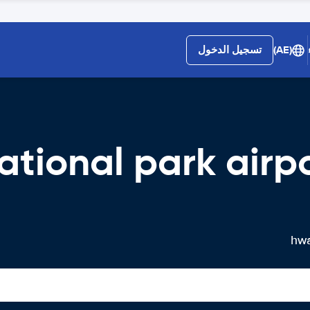
(AE)
تسجيل الدخول
hwang,