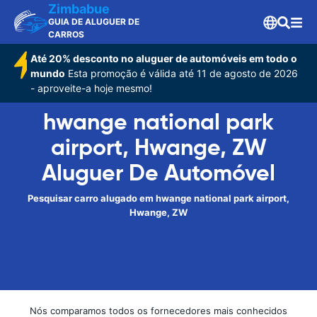
Zimbabue
GUIA DE ALUGUER DE
CARROS
Até 20% desconto no aluguer de automóveis em todo o
mundo
Esta promoção é válida até 11 de agosto de 2026
- aproveite-a hoje mesmo!
hwange national park
airport, Hwange, ZW
Aluguer De Automóvel
Pesquisar carro alugado em hwange national park airport,
Hwange, ZW
Nós comparamos todos os fornecedores mais conhecidos