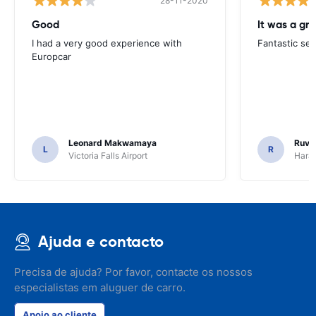
28-11-2020
Good
I had a very good experience with
Fantastic ser
Europcar
Leonard Makwamaya
Ruvi
L
R
Victoria Falls Airport
Harar
Ajuda e contacto
Precisa de ajuda? Por favor, contacte os nossos
especialistas em aluguer de carro.
Apoio ao cliente