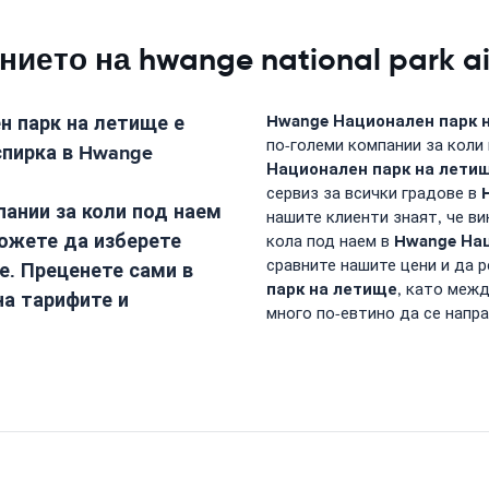
ето на hwange national park ai
н парк на летище
е
Hwange Национален парк 
по-големи компании за коли 
спирка в
Hwange
Национален парк на лети
сервиз за всички градове в
ании за коли под наем
нашите клиенти знаят, че ви
можете да изберете
Hwange Нац
кола под наем в
сравните нашите цени и да 
е. Преценете сами в
парк на летище
, като межд
на тарифите и
много по-евтино да се напр