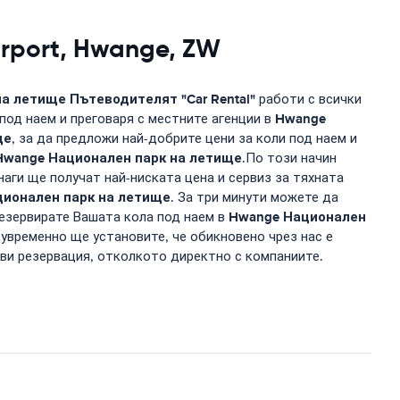
rport, Hwange, ZW
на летище
Пътеводителят "Car Rental"
работи с всички
Hwange
под наем и преговаря с местните агенции в
ще
, за да предложи най-добрите цени за коли под наем и
Hwange Национален парк на летище
.По този начин
наги ще получат най-ниската цена и сервиз за тяхната
ионален парк на летище
. За три минути можете да
Hwange Национален
резервирате Вашата кола под наем в
увременно ще установите, че обикновено чрез нас е
ави резервация, отколкото директно с компаниите.