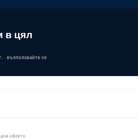
 в цял
. - възползвайте се
одна оферта.