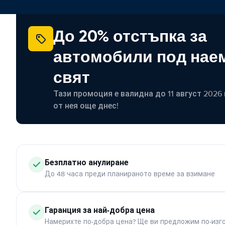
До 20% отстъпка за
автомобили под наем
свят
Тази промоция е валидна до 11 август 2026 г
от нея още днес!
Безплатно анулиране
До 48 часа преди планираното време за взимане
Гаранция за най-добра цена
Намерихте по-добра цена? Ще ви предложим по-изг