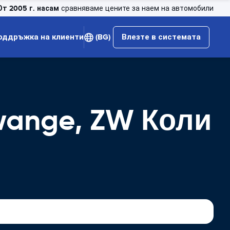
От 2005 г. насам
сравняваме цените за наем на автомобили
оддръжка на клиенти
(BG)
Влезте в системата
Hwange, ZW Коли