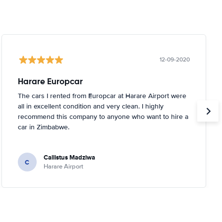
12-09-2020
Harare Europcar
The cars I rented from Europcar at Harare Airport were
all in excellent condition and very clean. I highly
recommend this company to anyone who want to hire a
car in Zimbabwe.
Callistus Madziwa
C
Harare Airport