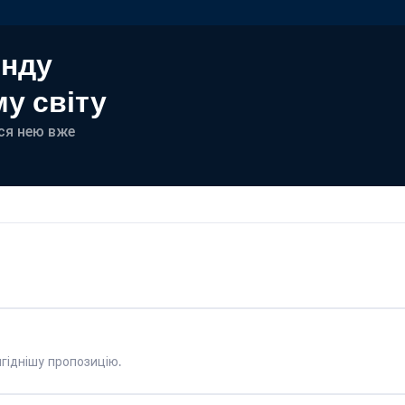
енду
у світу
еся нею вже
гіднішу пропозицію.