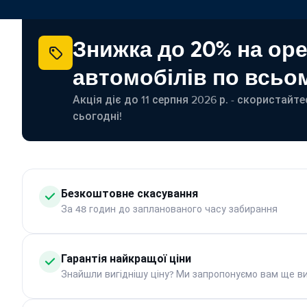
Знижка до 20% на ор
автомобілів по всьом
Акція діє до 11 серпня 2026 р. - скористайт
сьогодні!
Безкоштовне скасування
За 48 годин до запланованого часу забирання
Гарантія найкращої ціни
Знайшли вигіднішу ціну? Ми запропонуємо вам ще ви