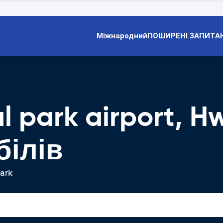
Міжнародний
ПОШИРЕНІ ЗАПИТА
l park airport, 
білів
ark