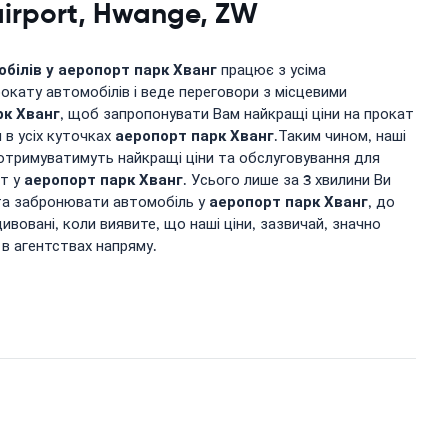
irport, Hwange, ZW
обілів у
аеропорт парк Хванг
працює з усіма
окату автомобілів і веде переговори з місцевими
рк Хванг
, щоб запропонувати Вам найкращі ціни на прокат
аеропорт парк Хванг
 в усіх куточках
.Таким чином, наші
отримуватимуть найкращі ціни та обслуговування для
аеропорт парк Хванг
ат у
. Усього лише за 3 хвилини Ви
аеропорт парк Хванг
 та забронювати автомобіль у
, до
ивовані, коли виявите, що наші ціни, зазвичай, значно
 в агентствах напряму.