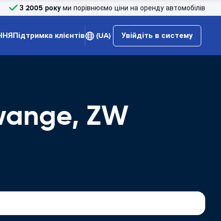
З 2005 року
ми порівнюємо ціни на оренду автомобілів
ННЯ
Підтримка клієнтів
(UA)
Увійдіть в систему
Hwange, ZW