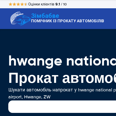
9.1
Оцінки клієнтів
/ 10
Зімбабве
ПОМІЧНИК ІЗ ПРОКАТУ АВТОМОБІЛІВ
hwange nationa
Прокат автомо
Шукати автомобіль напрокат у hwange national p
airport, Hwange, ZW