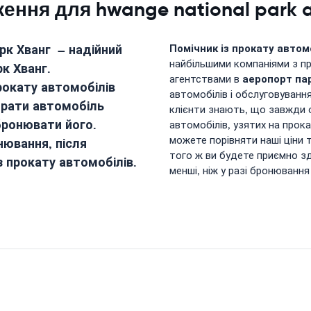
ння для hwange national park a
рк Хванг
– надійний
Помічник із прокату автом
найбільшими компаніями з пр
рк Хванг
.
аеропорт па
агентствами в
рокату автомобілів
автомобілів і обслуговування
рати автомобіль
клієнти знають, що завжди 
бронювати його.
автомобілів, узятих на прок
можете порівняти наші ціни
нювання, після
того ж ви будете приємно зд
із прокату автомобілів.
менші, ніж у разі бронювання