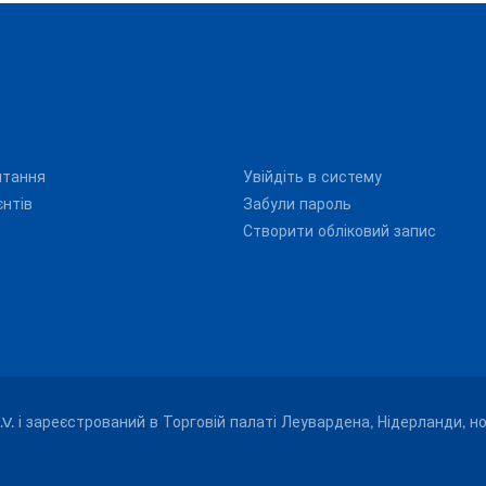
итання
Увійдіть в систему
єнтів
Забули пароль
Створити обліковий запис
.V. і зареєстрований в Торговій палаті Леувардена, Нідерланди, н