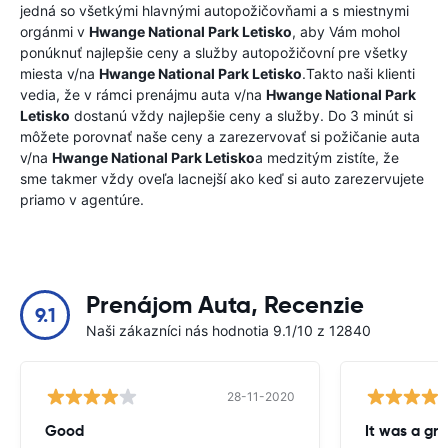
jedná so všetkými hlavnými autopožičovňami a s miestnymi
orgánmi v
Hwange National Park Letisko
, aby Vám mohol
ponúknuť najlepšie ceny a služby autopožičovní pre všetky
miesta v/na
Hwange National Park Letisko
.Takto naši klienti
vedia, že v rámci prenájmu auta v/na
Hwange National Park
Letisko
dostanú vždy najlepšie ceny a služby. Do 3 minút si
môžete porovnať naše ceny a zarezervovať si požičanie auta
v/na
Hwange National Park Letisko
a medzitým zistíte, že
sme takmer vždy oveľa lacnejší ako keď si auto zarezervujete
priamo v agentúre.
Prenájom Auta, Recenzie
9.1
Naši zákazníci nás hodnotia 9.1/10 z 12840
28-11-2020
Good