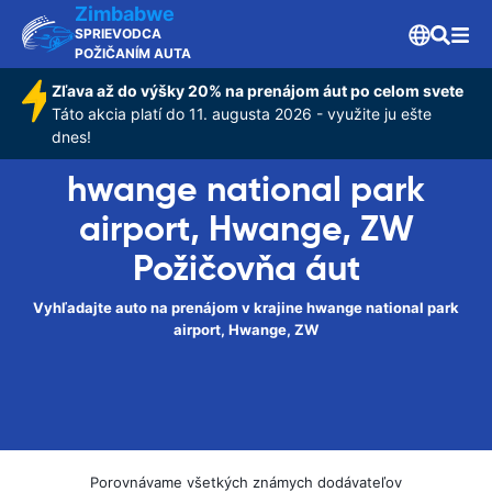
Zimbabwe
SPRIEVODCA
POŽIČANÍM AUTA
Zľava až do výšky 20% na prenájom áut po celom svete
Táto akcia platí do 11. augusta 2026 - využite ju ešte
dnes!
hwange national park
airport, Hwange, ZW
Požičovňa áut
Vyhľadajte auto na prenájom v krajine hwange national park
airport, Hwange, ZW
Porovnávame všetkých známych dodávateľov