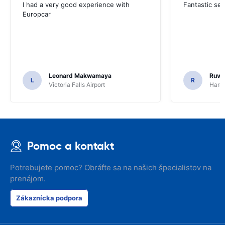
I had a very good experience with
Fantastic ser
Europcar
Leonard Makwamaya
Ruvi
L
R
Victoria Falls Airport
Harar
Pomoc a kontakt
Potrebujete pomoc? Obráťte sa na našich špecialistov na
prenájom.
Zákaznícka podpora