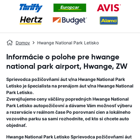
Domov
Hwange National Park Letisko
Informácie o polohe pre hwange
national park airport, Hwange, ZW
Sprievodca požičovňami áut v/na
Hwange National Park
Letisko
je špecialista na prenájom áut v/na
Hwange National
Park Letisko
.
Zverejňujeme ceny väčšiny popredných
Hwange National
Park Letisko
autopožičovní a dávame Vám možnosť výberu
a rezervácie v reálnom čase Po porovnaní cien a lokálneho
vozového parku sa sami rozhodnite, od kto si chcete auto
objednať.
Hwange National Park Letisko
Sprievodca požičovňami áut