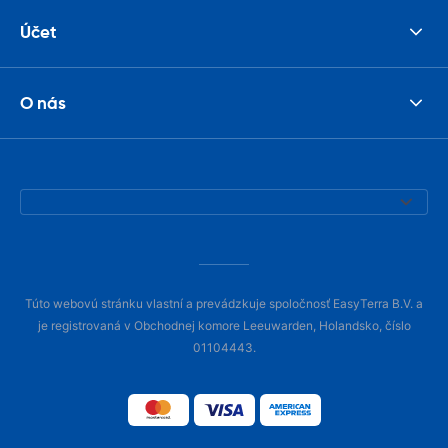
Účet
O nás
Túto webovú stránku vlastní a prevádzkuje spoločnosť EasyTerra B.V. a
je registrovaná v Obchodnej komore Leeuwarden, Holandsko, číslo
01104443.