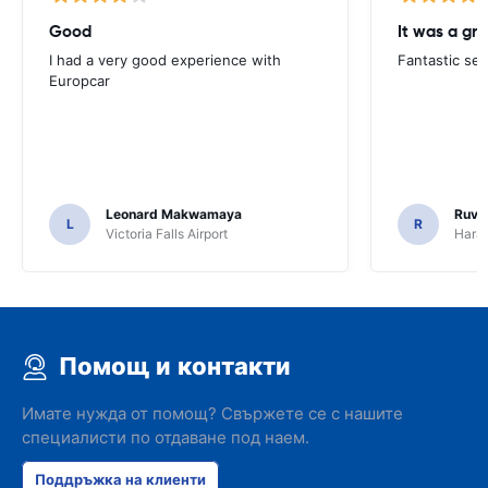
Good
I had a very good experience with
Fantastic ser
Europcar
Leonard Makwamaya
Ruvi
L
R
Victoria Falls Airport
Harar
Помощ и контакти
Имате нужда от помощ? Свържете се с нашите
специалисти по отдаване под наем.
Поддръжка на клиенти