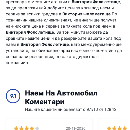
преговаря с местните агенции в
Виктория Фолс летище
,
за да предложи най-добрите цени за коли под наем и
сервиз за всички градове в
Виктория Фолс летище
.По
този начин нашите клиенти знаят, че винаги ще получат
най-ниската цена и сервиз за тяхната кола под наем в
Виктория Фолс летище
. За три минути можете да
сравните нашите цени и да резервирате Вашата кола под
наем в
Виктория Фолс летище
, като междувременно ще
установите, че обикновено чрез нас е много по-евтино да
се направи резервация, отколкото директно с
компаниите.
Наем На Автомобил
9.1
Коментари
Нашите клиенти ни оценяват с 9.1/10 от 12842
28-11-2020