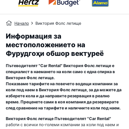
Начало
Виктория Фолс летище
Информация за
местоположението на
Фурудгоҳи обшор вектуреё
Пътеводителят "Car Rental"
Виктория Фолс летище
е
специалист в наемането на коли само с една спирка в
Виктория Фолс летище
.
Показваме тарифите на повечето водещи компании за
коли под наем в
Виктория Фолс летище
, за да можете да
изберете кола и да направите резервация в реално
време. Преценете сами в коя компания да резервирате
след сравнение на тарифите и наличните коли под наем.
Виктория Фолс летище
Пътеводителят "Car Rental"
работи с всички по-големи компании за коли под наем и