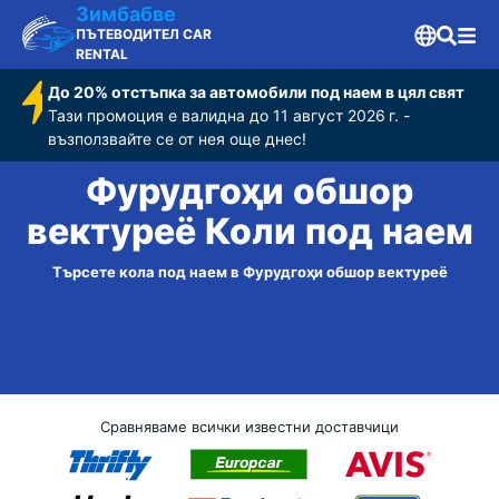
Зимбабве
ПЪТЕВОДИТЕЛ CAR
RENTAL
До 20% отстъпка за автомобили под наем в цял свят
Тази промоция е валидна до 11 август 2026 г. -
възползвайте се от нея още днес!
Фурудгоҳи обшор
вектуреё Коли под наем
Търсете кола под наем в Фурудгоҳи обшор вектуреё
Сравняваме всички известни доставчици