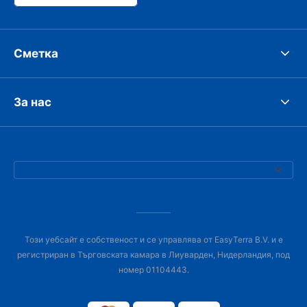
Сметка
За нас
Този уебсайт е собственост и се управлява от EasyTerra B.V. и е
регистриран в Търговската камара в Лиуварден, Нидерландия, под
номер 01104443.