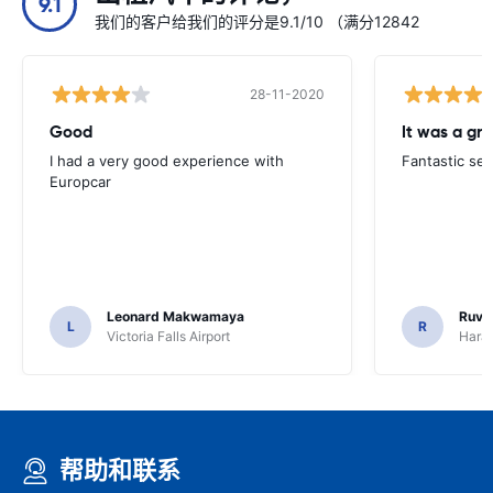
9.1
我们的客户给我们的评分是9.1/10 （满分12842
28-11-2020
Good
I had a very good experience with
Fantastic ser
Europcar
Leonard Makwamaya
Ruvi
L
R
Victoria Falls Airport
Harar
帮助和联系