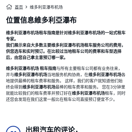
首页
维多利亚瀑布机场
位置信息維多利亞瀑布
维多利亚瀑布机场
租车指南
是针对
维多利亚瀑布机场
的一站式租车
专家。
我们展示来自大多数主要
维多利亚瀑布机场
租车服务公司的费用，
供您选车和实时预订。在比较过当地租车公司的费率和车型选择
后，由您自己拿主意预订哪一家。
维多利亚瀑布机场
租车指南
与所有主要租车公司都有业务往来，
并与
维多利亚瀑布机场
当地服务机构协商，在
维多利亚瀑布机场
各
地提供最棒的租车费率和服务。 这样，我们的客户就知道他们始
终会得到
维多利亚瀑布机场
最棒的租车费率和服务。 您在3分钟里
就能比较我们的租车费率并预订好在
维多利亚瀑布机场
租车，同时
还您会发现在我们这里一般比在租车公司直接预订便宜不少。
出租汽车的评论，