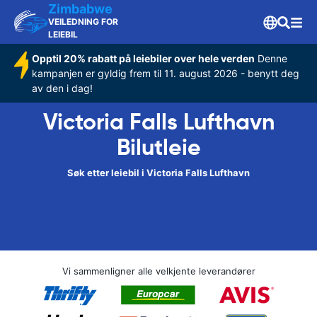
Zimbabwe
VEILEDNING FOR
LEIEBIL
Opptil 20% rabatt på leiebiler over hele verden
Denne
kampanjen er gyldig frem til 11. august 2026 - benytt deg
av den i dag!
Victoria Falls Lufthavn
Bilutleie
Søk etter leiebil i Victoria Falls Lufthavn
Vi sammenligner alle velkjente leverandører