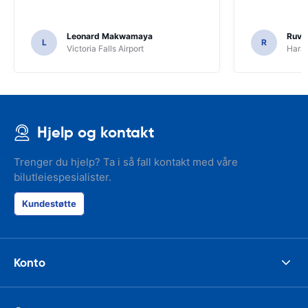
Leonard Makwamaya
Ruvi
L
R
Victoria Falls Airport
Harar
Hjelp og kontakt
Trenger du hjelp? Ta i så fall kontakt med våre
bilutleiespesialister.
Kundestøtte
Konto