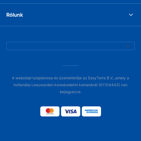
Rólunk
A weboldal tulajdonosa és üzemeltetője az EasyTerra B.V., amely a
hollandiai Leeuwarden kereskedelmi kamaránál (01104443) van
bejegyezve.