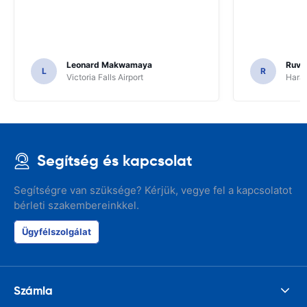
Leonard Makwamaya
Ruvi
L
R
Victoria Falls Airport
Harar
Segítség és kapcsolat
Segítségre van szüksége? Kérjük, vegye fel a kapcsolatot
bérleti szakembereinkkel.
Ügyfélszolgálat
Számla