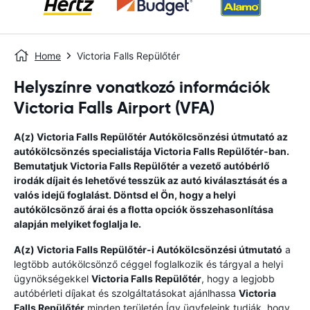
Home
Victoria Falls Repülőtér
Helyszínre vonatkozó információk
Victoria Falls Airport (VFA)
A(z)
Victoria Falls Repülőtér
Autókölcsönzési útmutató
az
autókölcsönzés specialistája
Victoria Falls Repülőtér
-ban.
Bemutatjuk
Victoria Falls Repülőtér
a vezető autóbérlő
irodák díjait és lehetővé tesszük az autó kiválasztását és a
valós idejű foglalást. Döntsd el Ön, hogy a helyi
autókölcsönző árai és a flotta opciók összehasonlítása
alapján melyiket foglalja le.
A(z)
Victoria Falls Repülőtér
-i Autókölcsönzési útmutató
a
legtöbb autókölcsönző céggel foglalkozik és tárgyal a helyi
ügynökségekkel
Victoria Falls Repülőtér
, hogy a legjobb
autóbérleti díjakat és szolgáltatásokat ajánlhassa
Victoria
Falls Repülőtér
minden területén.Így ügyfeleink tudják, hogy