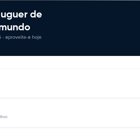
luguer de
 mundo
 - aproveite-a hoje
hor.