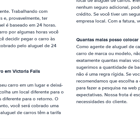
local de aluguel de carros. Ele
nenhum seguro adicional, pod
ente. Trabalhando com
crédito. Se você tiver um segu
 e, provavelmente, ter
empresa local. Com a fatura, 
uel é baseado em 24 horas.
arro por algumas horas você
cê decidir pegar o carro às
Quantas malas posso colocar 
cobrado pelo aluguel de 24
Como agente de aluguel de car
carro de marca ou modelo, nã
exatamente quantas malas você
sugerimos a quantidade de ba
tro em
Victoria Falls
não é uma regra rígida. Se v
recomendamos que escolha a c
 seu carro em um lugar e deixá-
para fazer a pesquisa na web 
scolha um local diferente para o
expectativas. Nossa frota é e
diferente para o retorno. O
necessidades do cliente.
tanto, você será cobrado uma
luguel de carros têm a tarifa