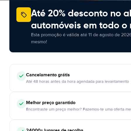
Até 20% desconto no a
automóveis em todo o
Esta promoção é válida até 11 de agosto de 2026
mesmo!
Cancelamento
grátis
Até 48 horas antes da hora agendada para levantamento
Melhor preço garantido
Encontraste um preço melhor? Fazemos-te uma oferta mel
24000+
lugares de recolha