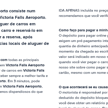
porto
consiste num
IDA APENAS incluída no preço 
recomendamos que você verifi
Victoria Falls Aeroporto
.
uguer de carros em
 carro e reservá-lo em
Como faço para pagar a minh
O depósito para pagar online 
 a reserva, após
exigem um pré-pagamento inte
ias locais de aluguer de
quantia de dinheiro antecipad
momento da chegada ao escritó
valor será indicado em nosso
a com
todas as principais
quando você vier pegar o carr
Victoria Falls Aeroporto
s em
nosso site sobre como pagar s
Victoria Falls
er de carros em
cartão, mesmo com um nome di
ceber sempre a melhor tarifa e
orto
. Em 3 minutos, pode
Victoria Falls Aeroporto
em
,
O que acontecerá se eu causa
enos dispendiosos do que
O motorista é responsável por
deduzido do depósito bloquead
você deve obter um relatório p