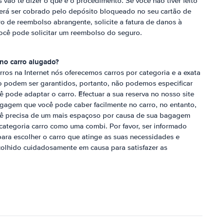
s vão te dizer o que é o procedimento. Se você não tiver feito
erá ser cobrado pelo depósito bloqueado no seu cartão de
ro de reembolso abrangente, solicite a fatura de danos à
você pode solicitar um reembolso do seguro.
no carro alugado?
ros na Internet nós oferecemos carros por categoria e a exata
o podem ser garantidos, portanto, não podemos especificar
 pode adaptar o carro. Efectuar a sua reserva no nosso site
gagem que você pode caber facilmente no carro, no entanto,
ocê precisa de um mais espaçoso por causa de sua bagagem
ategoria carro como uma combi. Por favor, ser informado
para escolher o carro que atinge as suas necessidades e
scolhido cuidadosamente em causa para satisfazer as