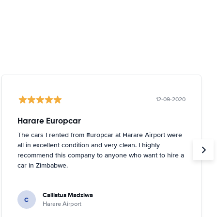
12-09-2020
Harare Europcar
The cars I rented from Europcar at Harare Airport were
all in excellent condition and very clean. I highly
recommend this company to anyone who want to hire a
car in Zimbabwe.
Callistus Madziwa
C
Harare Airport