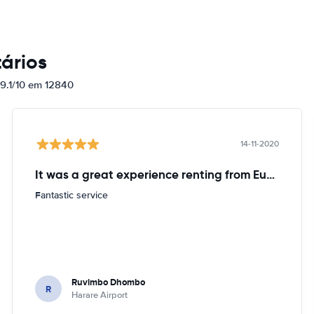
ários
 9.1/10 em 12840
14-11-2020
It was a great experience renting from Europcar
Fantastic service
Ruvimbo Dhombo
R
Harare Airport