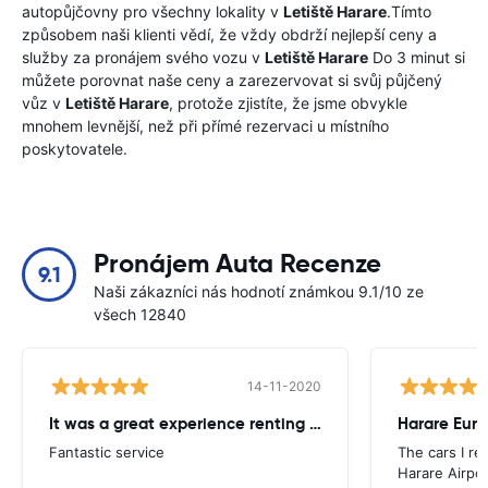
autopůjčovny pro všechny lokality v
Letiště Harare
.Tímto
způsobem naši klienti vědí, že vždy obdrží nejlepší ceny a
služby za pronájem svého vozu v
Letiště Harare
Do 3 minut si
můžete porovnat naše ceny a zarezervovat si svůj půjčený
vůz v
Letiště Harare
, protože zjistíte, že jsme obvykle
mnohem levnější, než při přímé rezervaci u místního
poskytovatele.
Pronájem Auta Recenze
9.1
Naši zákazníci nás hodnotí známkou 9.1/10 ze
všech 12840
14-11-2020
It was a great experience renting from Europcar
Harare Euro
Fantastic service
The cars I re
Harare Airpor