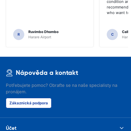
condition and
recommend t
who want to 
Ruvimbo Dhombo
Call
R
C
Harare Airport
Harar
Nápověda a kontakt
Potřebujete pomoc? Obraťte se na naše specialisty na
pronájem.
Zákaznická podpora
Účet