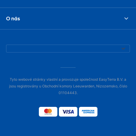
O nás
Tyto webové stránky vlastní a provozuje společnost EasyTerra B.V. a
jsou registrovány u Obchodní komory Leeuwarden, Nizozemsko, číslo
01104443.