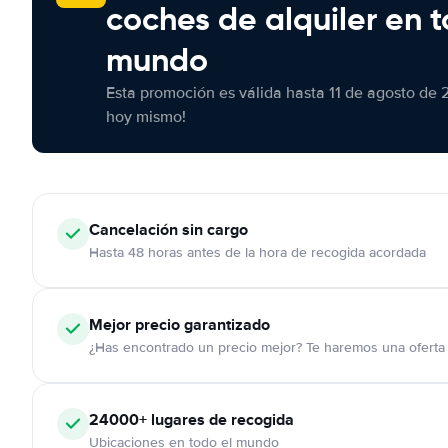
coches de alquiler en t
mundo
Esta promoción es válida hasta 11 de agosto de 
hoy mismo!
Cancelación
sin cargo
Hasta 48 horas antes de la hora de recogida acordada
Mejor precio garantizado
¿Has encontrado un precio mejor? Te haremos una oferta 
24000+
lugares de recogida
Ubicaciones en todo el mundo