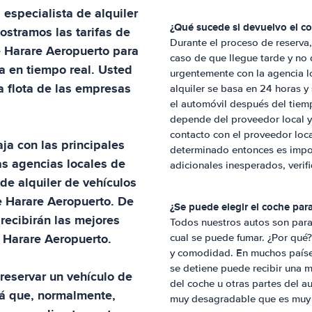
l especialista de alquiler
¿Qué sucede si devuelvo el c
ostramos las tarifas de
Durante el proceso de reserva, 
e
Harare Aeropuerto
para
caso de que llegue tarde y no 
a en tiempo real. Usted
urgentemente con la agencia lo
la flota de las empresas
alquiler se basa en 24 horas y
el automóvil después del tiem
depende del proveedor local y 
contacto con el proveedor loca
aja con las principales
determinado entonces es import
as agencias locales de
adicionales inesperados, verif
 de alquiler de vehículos
e
Harare Aeropuerto
. De
¿Se puede elegir el coche pa
recibirán las mejores
Todos nuestros autos son para
n
Harare Aeropuerto
.
cual se puede fumar. ¿Por qué
y comodidad. En muchos países
se detiene puede recibir una mu
reservar un vehículo de
del coche u otras partes del a
á que, normalmente,
muy desagradable que es muy di