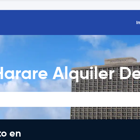
I
arare Alquiler D
to en