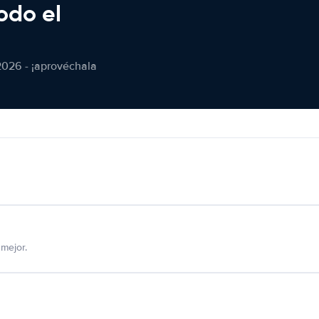
odo el
2026 - ¡aprovéchala
mejor.