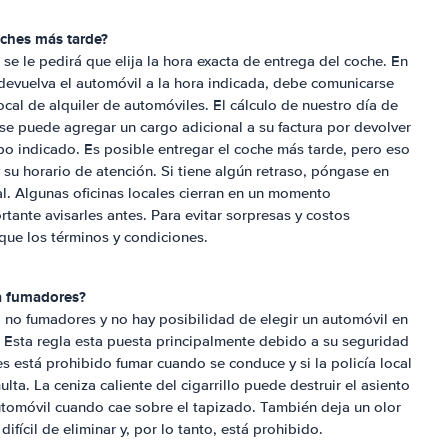
oches más tarde?
se le pedirá que elija la hora exacta de entrega del coche. En
devuelva el automóvil a la hora indicada, debe comunicarse
cal de alquiler de automóviles. El cálculo de nuestro día de
 se puede agregar un cargo adicional a su factura por devolver
po indicado. Es posible entregar el coche más tarde, pero eso
su horario de atención. Si tiene algún retraso, póngase en
l. Algunas oficinas locales cierran en un momento
ante avisarles antes. Para evitar sorpresas y costos
ique los términos y condiciones.
ra fumadores?
 no fumadores y no hay posibilidad de elegir un automóvil en
? Esta regla esta puesta principalmente debido a su seguridad
 está prohibido fumar cuando se conduce y si la policía local
lta. La ceniza caliente del cigarrillo puede destruir el asiento
utomóvil cuando cae sobre el tapizado. También deja un olor
fícil de eliminar y, por lo tanto, está prohibido.