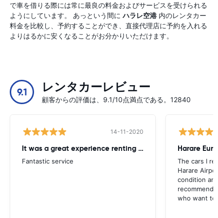
で車を借りる際には常に最良の料金およびサービスを受けられる
ようにしています。 あっという間に
ハラレ空港
内のレンタカー
料金を比較し、予約することができ、直接代理店に予約を入れる
よりはるかに安くなることがお分かりいただけます。
レンタカーレビュー
9.1
顧客からの評価は、9.1/10点満点である。12840
14-11-2020
It was a great experience renting from Europcar
Harare Euro
Fantastic service
The cars I re
Harare Airpor
condition and
recommend t
who want to 