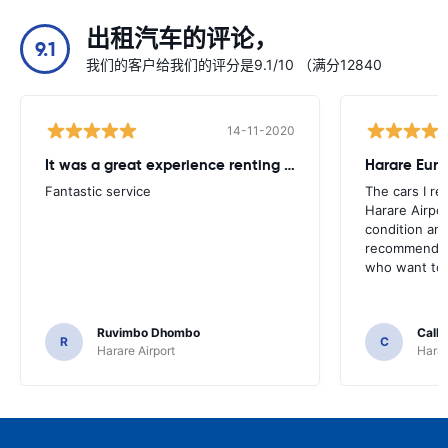
出租汽车的评论，
9.1
我们的客户给我们的评分是9.1/10 （满分12840
14-11-2020
It was a great experience renting from Europcar
Harare Euro
Fantastic service
The cars I re
Harare Airpor
condition and
recommend t
who want to 
Ruvimbo Dhombo
Call
R
C
Harare Airport
Harar