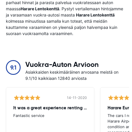
parhaat hinnat ja parasta palvelua vuokratessaan auton
maassa
Harare Lentokenttä
. Pystyt vertailemaan hintojamme
ja varaamaan vuokra-autosi maasta
Harare Lentokenttä
kolmessa minuutissa samalla kun toteat, että meidän
kauttamme varaaminen on yleensä paljon halvempaa kuin
suoraan vuokraamolta varaaminen.
Vuokra-Auton Arvioon
9.1
Asiakkaiden keskimääräinen arvosana meistä on
9.1/10 kaikkiaan 12840 arviosta
14-11-2020
It was a great experience renting from Europcar
Harare Euro
Fantastic service
The cars I re
Harare Airpor
condition and