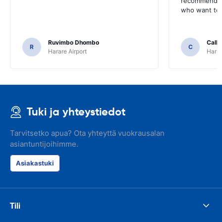
recommend t
who want to 
Ruvimbo Dhombo
Call
R
C
Harare Airport
Harar
Tuki ja yhteystiedot
Tarvitsetko apua? Ota yhteyttä vuokrausalan
asiantuntijoihimme.
Asiakastuki
Tili