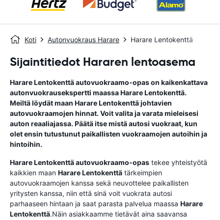
Koti
Autonvuokraus Harare
Harare Lentokenttä
Sijaintitiedot Hararen lentoasema
Harare Lentokenttä
autovuokraamo-opas
on kaikenkattava
autonvuokrausekspertti maassa
Harare Lentokenttä
.
Meiltä löydät maan
Harare Lentokenttä
johtavien
autovuokraamojen hinnat. Voit valita ja varata mieleisesi
auton reaaliajassa. Päätä itse mistä autosi vuokraat, kun
olet ensin tutustunut paikallisten vuokraamojen autoihin ja
hintoihin.
Harare Lentokenttä
autovuokraamo-opas
tekee yhteistyötä
kaikkien maan
Harare Lentokenttä
tärkeimpien
autovuokraamojen kanssa sekä neuvottelee paikallisten
yritysten kanssa, niin että sinä voit vuokrata autosi
parhaaseen hintaan ja saat parasta palvelua maassa
Harare
Lentokenttä
.Näin asiakkaamme tietävät aina saavansa