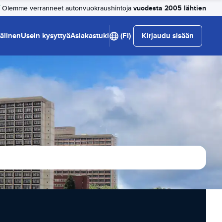
vuodesta 2005 lähtien
Olemme verranneet autonvuokraushintoja
älinen
Usein kysyttyä
Asiakastuki
(FI)
Kirjaudu sisään