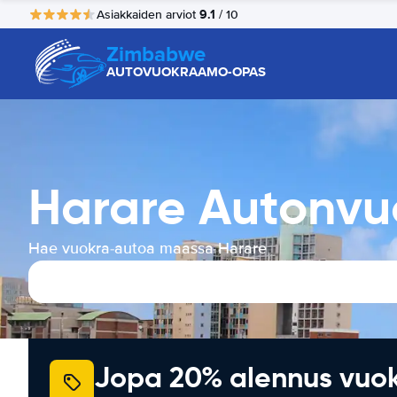
9.1
Asiakkaiden arviot
/ 10
Zimbabwe
AUTOVUOKRAAMO-OPAS
Harare Autonvu
Hae vuokra-autoa maassa Harare
Jopa 20% alennus vuo