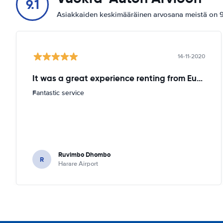
9.1
Asiakkaiden keskimääräinen arvosana meistä on 9.
14-11-2020
It was a great experience renting from Europcar
Fantastic service
Ruvimbo Dhombo
R
Harare Airport