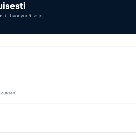
isesti
ti - hyödynnä se jo
jouksen.