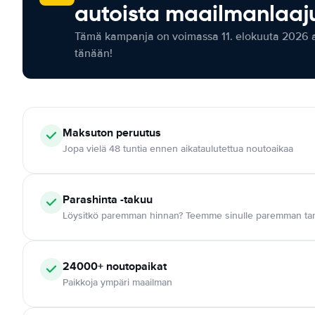
autoista maailmanlaaju
Tämä kampanja on voimassa 11. elokuuta 2026 as
tänään!
Maksuton
peruutus
Jopa vielä 48 tuntia ennen aikataulutettua noutoaikaa
Parashinta -takuu
Löysitkö paremman hinnan? Teemme sinulle paremman tar
24000+
noutopaikat
Paikkoja ympäri maailman