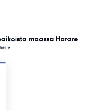
paikoista maassa Harare
Harare