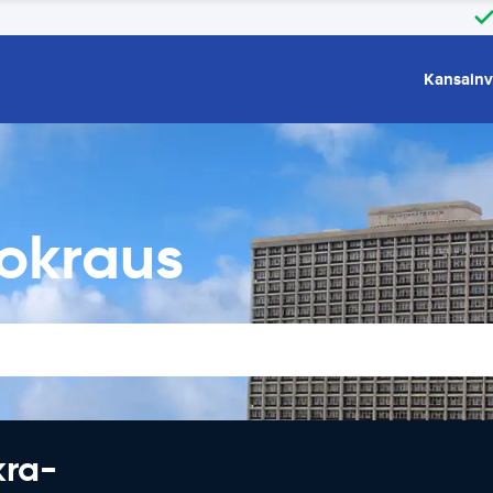
Kansainv
okraus
kra-