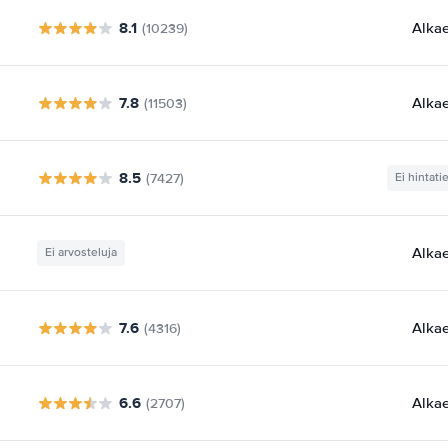
8.1
Alka
(10239)
7.8
Alka
(11503)
8.5
(7427)
Ei hintati
Alka
Ei arvosteluja
7.6
Alka
(4316)
6.6
Alka
(2707)