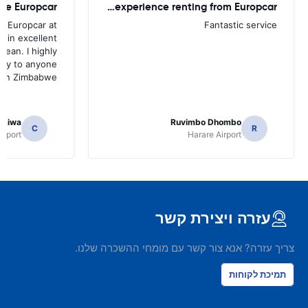
are Europcar
It was a great experience renting from Europcar
om Europcar at
Fantastic service
l in excellent
lean. I highly
ny to anyone
 in Zimbabwe.
dziwa
Ruvimbo Dhombo
C
R
irport
Harare Airport
עזרה ויצירת קשר
צריך עזרה? אנא צור קשר עם מומחי ההשכרה שלנו.
תמיכת לקוחות