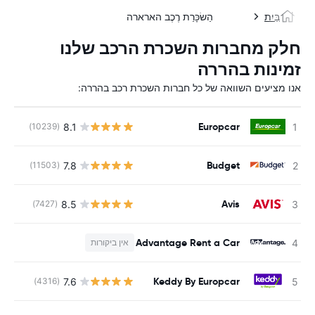
בַּיִת
הַשׂכָּרַת רֶכֶב הארארה
חלק מחברות השכרת הרכב שלנו
זמינות בהררה
אנו מציעים השוואה של כל חברות השכרת רכב בהררה:
Europcar
8.1
(10239)
Budget
7.8
(11503)
Avis
8.5
(7427)
Advantage Rent a Car
אין ביקורות
Keddy By Europcar
7.6
(4316)