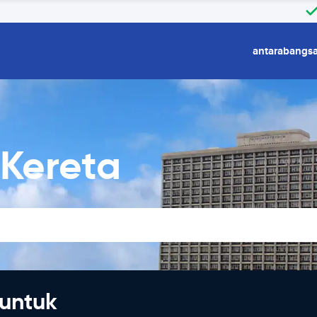
antarabangs
Kereta
untuk