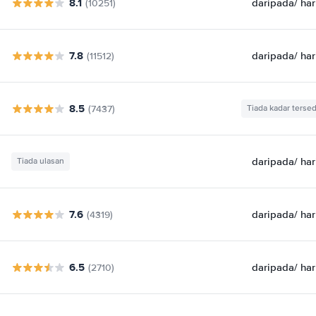
8.1
daripada
/ har
(10251)
7.8
daripada
/ har
(11512)
8.5
(7437)
Tiada kadar tersed
daripada
/ har
Tiada ulasan
7.6
daripada
/ har
(4319)
6.5
daripada
/ har
(2710)