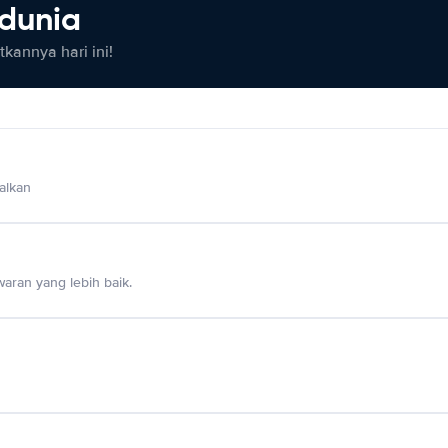
 dunia
kannya hari ini!
alkan
aran yang lebih baik.