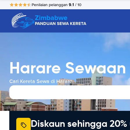
9.1
Penilaian pelanggan
/ 10
Zimbabwe
PANDUAN SEWA KERETA
Harare Sewaan 
Cari Kereta Sewa di Harare
Diskaun sehingga 20% 