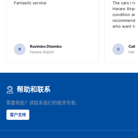
Fantastic service
The cars I re
Harare Airpor
condition and
recommend t
who want to 
Ruvimbo Dhombo
Call
R
C
Harare Airport
Harar
帮助和联系
需要帮助？请联系我们的租赁专家。
客户支持