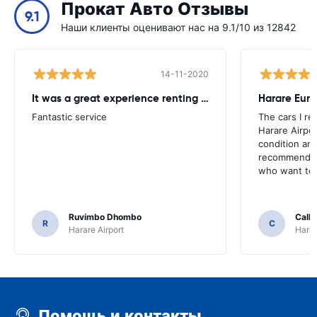
Прокат Авто Отзывы
9.1
Наши клиенты оценивают нас на 9.1/10 из 12842
14-11-2020
It was a great experience renting from Europcar
Harare Euro
Fantastic service
The cars I re
Harare Airpor
condition and
recommend t
who want to 
Ruvimbo Dhombo
Call
R
C
Harare Airport
Harar
Помощь и контакты