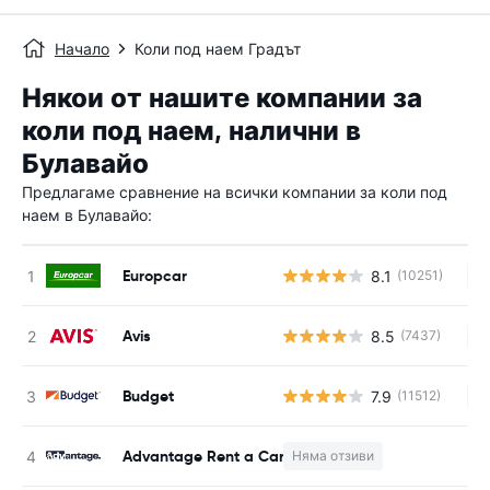
Начало
Коли под наем Градът
Някои от нашите компании за
коли под наем, налични в
Булавайо
Предлагаме сравнение на всички компании за коли под
наем в Булавайо:
Europcar
8.1
(10251)
Н
Avis
8.5
(7437)
Н
Budget
7.9
(11512)
Н
Advantage Rent a Car
Няма отзиви
Н