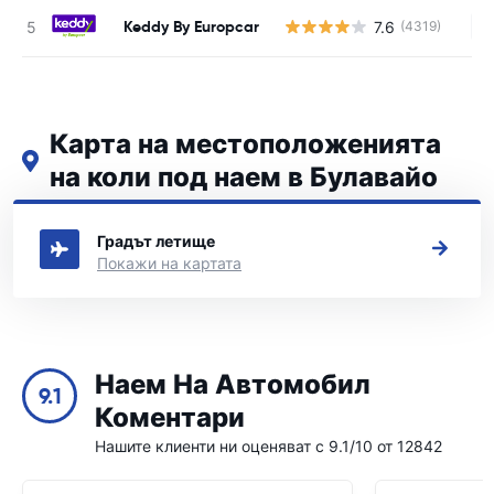
Keddy By Europcar
7.6
(4319)
Н
Карта на местоположенията
на коли под наем в Булавайо
Вижте нашите основни места за коли под наем в Булавайо
Градът летище
Покажи на картата
Наем На Автомобил
9.1
Коментари
Нашите клиенти ни оценяват с 9.1/10 от 12842