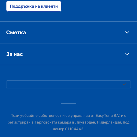
Поддръжка на клиенти
Сметка
За нас
Този уебсайт е собственост и се управлява от EasyTerra B.V. и е
регистриран в Търговската камара в Лиуварден, Нидерландия, под
номер 01104443.