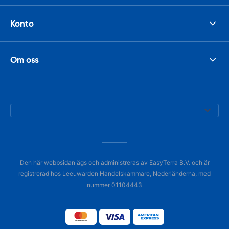
Konto
Om oss
Den här webbsidan ägs och administreras av EasyTerra B.V. och är
registrerad hos Leeuwarden Handelskammare, Nederländerna, med
nummer 01104443