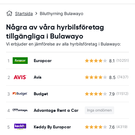
Startsida
Biluthyrning Bulawayo
Några av våra hyrbilsföretag
tillgängliga i Bulawayo
Vi erbjuder en jämförelse av alla hyrbilsföretag i Bulawayo:
Europcar
8.1
(10251)
Avis
8.5
(7437)
Budget
7.9
(11512)
Advantage Rent a Car
Inga omdömen
Keddy By Europcar
7.6
(4319)