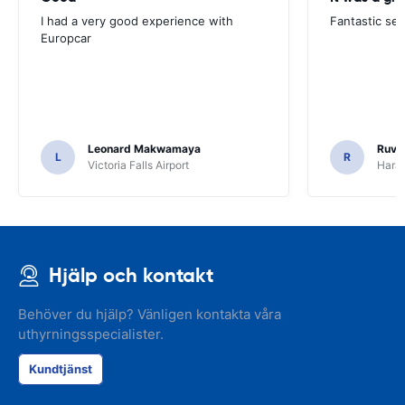
I had a very good experience with
Fantastic ser
Europcar
Leonard Makwamaya
Ruvi
L
R
Victoria Falls Airport
Harar
Hjälp och kontakt
Behöver du hjälp? Vänligen kontakta våra
uthyrningsspecialister.
Kundtjänst