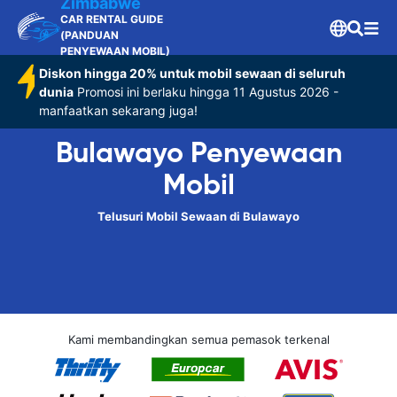
Zimbabwe
CAR RENTAL GUIDE
(PANDUAN
PENYEWAAN MOBIL)
Diskon hingga 20% untuk mobil sewaan di seluruh
dunia
Promosi ini berlaku hingga 11 Agustus 2026 -
manfaatkan sekarang juga!
Bulawayo Penyewaan
Mobil
Telusuri Mobil Sewaan di Bulawayo
Kami membandingkan semua pemasok terkenal