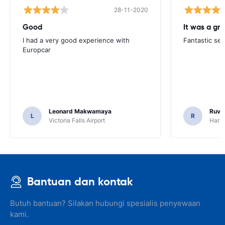
28-11-2020
Good
I had a very good experience with
Fantastic ser
Europcar
Leonard Makwamaya
Ruvi
L
R
Victoria Falls Airport
Harar
Bantuan dan kontak
Butuh bantuan? Silakan hubungi spesialis penyewaan
kami.