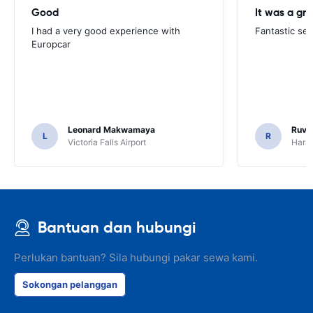
Good
I had a very good experience with
Fantastic ser
Europcar
Leonard Makwamaya
Ruvi
L
R
Victoria Falls Airport
Harar
Bantuan dan hubungi
Perlukan bantuan? Sila hubungi pakar sewa kami.
Sokongan pelanggan