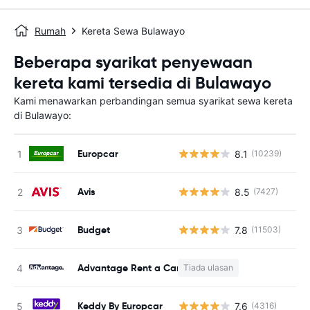
Rumah
Kereta Sewa Bulawayo
Beberapa syarikat penyewaan
kereta kami tersedia di Bulawayo
Kami menawarkan perbandingan semua syarikat sewa kereta
di Bulawayo:
Europcar
8.1
(10239)
T
Avis
8.5
(7427)
T
Budget
7.8
(11503)
T
Advantage Rent a Car
Tiada ulasan
T
Keddy By Europcar
7.6
(4316)
T