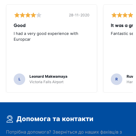
28-11-2020
Good
I had a very good experience with
Fantastic ser
Europcar
Leonard Makwamaya
Ruvi
L
R
Victoria Falls Airport
Harar
Допомога та контакти
Потрібна допомога? Зверніться до наших фахівців з