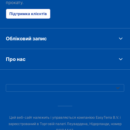
прокату.
Підтримка клієнтів
Обліковий запис
Про нас
Цей веб-сайт належить і управляється компанією EasyTerra B.V. і
зареєстрований в Торговій палаті Леувардена, Нідерланди, номер