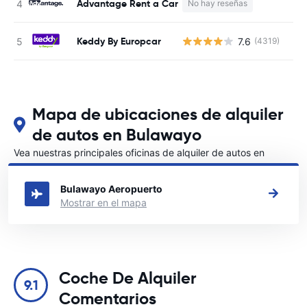
Advantage Rent a Car
No hay reseñas
N
Keddy By Europcar
7.6
(4319)
N
Mapa de ubicaciones de alquiler
de autos en Bulawayo
Vea nuestras principales oficinas de alquiler de autos en
Bulawayo
Bulawayo Aeropuerto
Mostrar en el mapa
Coche De Alquiler
9.1
Comentarios