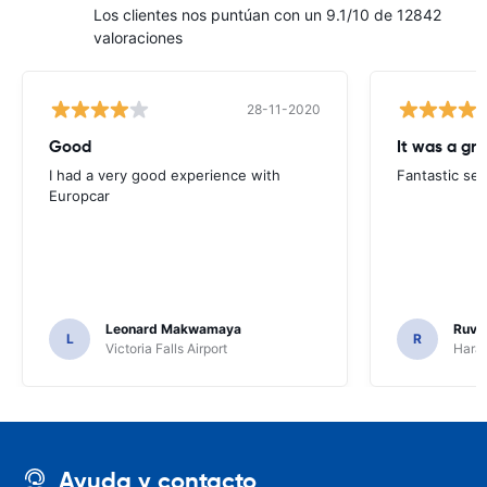
Los clientes nos puntúan con un 9.1/10 de 12842
valoraciones
28-11-2020
Good
I had a very good experience with
Fantastic ser
Europcar
Leonard Makwamaya
Ruvi
L
R
Victoria Falls Airport
Harar
Ayuda y contacto