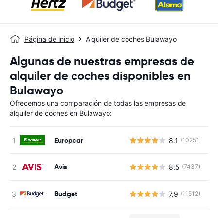
Página de inicio
Alquiler de coches Bulawayo
Algunas de nuestras empresas de
alquiler de coches disponibles en
Bulawayo
Ofrecemos una comparación de todas las empresas de
alquiler de coches en Bulawayo:
Europcar
8.1
(10251)
N
Avis
8.5
(7437)
N
Budget
7.9
(11512)
N